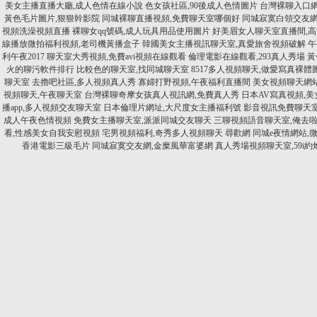
美女主播直播大廳,成人色情在線小說
色女孩社區,90後成人色情圖片
台灣裸聊入口網
黃色毛片圖片,狠狠幹影院
同城裸聊直播視頻,免費聊天室哪個好
同城寂寞白領交友網
視頻洗澡視頻直播
裸聊女qq號碼,成人玩具用品使用圖片
好美眉女人聊天室直播間,高
線播放微拍福利視頻,老司機黃播盒子
韓國美女主播視訊聊天室,真愛旅舍視頻破解
午
利午夜2017
聊天室大秀視頻,免費avi視頻在線觀看
倫理電影在線觀看,293真人秀場
黃
火的聊污軟件排行
比較色的聊天室,找同城聊天室
8517多人視頻聊天,做愛寫真裸體
聊天室
去擼吧社區,多人視頻真人秀
寡婦打野視頻,午夜福利直播間
美女視頻聊天網
視頻聊天,午夜聊天室
台灣裸聊奇摩女孩真人視訊網,免費真人秀
日本AV寫真視頻,
播app,多人視頻交友聊天室
日本倫理片網址,大尺度女主播福利號
影音視訊免費聊天室
成人午夜色情視頻
免費女主播聊天室,派派同城交友聊天
三聊視頻語音聊天室,俺去
看,性感美女自我安慰視頻
宅男視頻福利,奇秀多人視頻聊天
尋歡網 同城e夜情網站,
香港電影三級毛片
同城寂寞交友網,金糜風華富婆網
真人秀場視頻聊天室,59i約