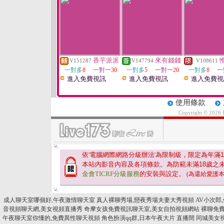
香芋派派
來有錢錢
V151287
V147794
V108611
一對多
8
一對一
30
一對多
5
一對一
20
一對多
8
一
進入免費視訊
進入免費視訊
進入免費視
使用條款
Copyright © 2026
依'電腦網際網路分級辦法'為限制級，限定為年滿
1
本站內影音內容及各項條款。為防範未滿
18
歲之
金會TICRF分級服務
的安裝與設定。
(為還給愛護
成人聊天室哪個好,午夜激情聊天室
真人裸聊秀場,戀夜秀場夫妻大秀視頻
AV小次郎
音視頻聊天網,美女視頻直播秀
奇摩女孩免費視訊聊天室,美女自拍視頻網站
裸聊免費
午夜聊天室你懂的,免費異性聊天視頻
角色扮演qq群,日本午夜大片 直播間
同城美女