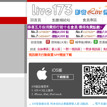
回首頁
點數補給站
會員專區
恭喜五月份消費排行前十名會員 獲得免費點數~
No.3
No.4
-贈點
8,000
點
-贈點
7,0
LV76835**
LV27620**
No.7
No.8
-贈點
4,000
點
-贈點
3,
LV65464**
LV76847**
頻道指數
限制級(火辣)
輔導級(曖昧)
普通級
頻道
台妹專區
│
新人區
│
一對一視訊區
│
一對多視訊區
│
免
視訊聊天行動裝置APP開放下載
iOS版設備需求 :
1. iOS 4.3以上版本
2. iPhone, iPad, iPod touch
→ iOS安裝後出現 '尚未信任企業級開發人員' 請點此
→ 暫不支援