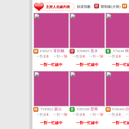
頻道指數
限制級(火辣)
主持人在線列表
零距離
熹水
簡
V305271
V294055
V74144
一對多
8
一對一
50
一對多
8
一對一
50
一對多
8
一
一對一忙線中
一對一忙線中
一對一忙
曇沁
慧喬
V195822
V291160
V185443
一對多
8
一對一
50
一對多
8
一對一
50
一對多
8
一
一對一忙線中
一對一忙線中
一對一忙