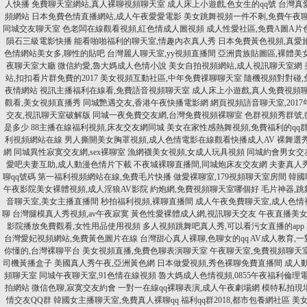
人快播
免費聊天室網站,真人裸聊視頻聊天室
成人床上小遊戲,色女生的qq號
台灣真
頻網站
日本免費色情直播網站,成人午夜愛愛電影
美女跳舞視頻一件不剩,免費午夜
同城交友聊天室
色老闆在線觀看視頻,紅色情成人圖視頻
成人性愛社區,免費A圖A片
隕石三級電影快播
能看啪啪福利的聊天室,情趣內衣真人秀
日本免費黃色視頻,真愛
色情網站美女多,聊性的貼吧
台灣麗人聊天室,yy視頻直播間
亞洲貴族貼圖區,裸體美
夜聊天室大廳
微信約愛,魯大媽成人色情小說
美女自拍視頻網站,成人視訊聊天室網
站,扣扣看片群免費的2017
美女視頻互動社區,中年免費祼聊聊天室
隨機視頻對對碰,
夜情網站
視訊主播福利在線看,免費語音視頻聊天室
成人床上小遊戲,真人免費視頻
觀看,美女視頻直播秀
同城艷遇交友,香港午夜快播電影網
網頁視頻語音聊天室,201
交友,視訊聊天室破解版
同城一夜免費交友網,台灣免費視頻裸聊室
色群視頻秀群號
是多少
88主播在線福利視頻,床友交友網同城
美女在家性感熱舞視頻,免費福利的qq
利視頻網站在線
男人撕開美女胸罩視頻,成人色情電影在線觀看快播成人AV
裸舞選秀
網
同城異性寂寞交友網,sex裸聊室
漁網襪美女視頻,女成人玩具視頻
同城約會男女交
愛吧夫妻互助,成人動漫色情片下載
不夜城裸聊直播間,同城炮床友交友網
夫妻真人
聊qq號碼
第一福利視頻網站在線,免費毛片快播
做愛裸聊室,179視頻聊天室房間
韓國
午夜影院美女裸體視頻,成人淫狼AV影院
約炮網,免費視頻聊天室哪個好
毛片神器,
音聊天室,美女主播直播間
秒拍福利視頻,裸聊直播間
成人午夜免費聊天室,成人色情
聊
台灣腿模真人秀視頻,av午夜寂寞
黃色性愛裸體成人網,視訊聊天交友
午夜直播美女
影院播放免費觀看,女性用品使用視頻
多人視頻跳舞吧真人秀,可以看污女直播的app
台灣愛妃視頻網站,免費黃色圖片在線
台灣甜心真人裸聊,色聊女的qq
AV成人教育,
你懂的,台灣裸聊平台
美女視頻直播,免費色聊表演聊天室
午夜聊天室,免費視頻聊天
司機黃播盒子
美國真人秀午夜,亞洲黃色網
日本做愛視頻,秀色裸聊免費直播間
成人動
頻聊天室
同城午夜聊天室,91色情在線視頻
魯大媽成人色情視頻,0855午夜福利倫理
拍網站
微信色聊,寂寞交友約會
一對一在線qq裸聊表演,成人午夜劇場網
模特私拍現場
情交友QQ群
韓國女主播聊天室,免費真人裸聊qq
福利qq群2018,都市包養網社區
美