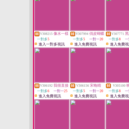
像水一樣
俏皮蝴蝶
黑
V308215
V307994
V307771
一對多
5
一對多
5
一對一
20
一對多
8
一
進入一對多視訊
進入免費視訊
進入免費視
我很直接
宋晚晴
V306192
V306156
V305100
一對多
6
一對一
25
一對多
5
一對一
20
一對多
8
一
進入免費視訊
進入免費視訊
進入免費視